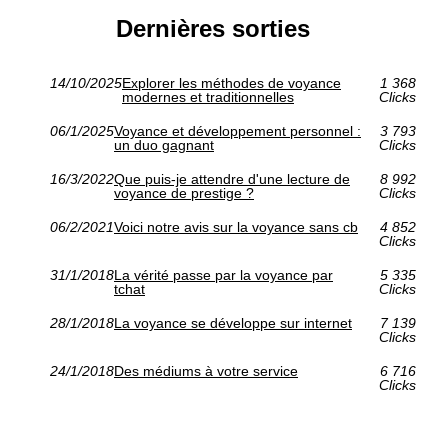
Dernières sorties
14/10/2025
Explorer les méthodes de voyance
1 368
modernes et traditionnelles
Clicks
06/1/2025
Voyance et développement personnel :
3 793
un duo gagnant
Clicks
16/3/2022
Que puis-je attendre d'une lecture de
8 992
voyance de prestige ?
Clicks
06/2/2021
Voici notre avis sur la voyance sans cb
4 852
Clicks
31/1/2018
La vérité passe par la voyance par
5 335
tchat
Clicks
28/1/2018
La voyance se développe sur internet
7 139
Clicks
24/1/2018
Des médiums à votre service
6 716
Clicks