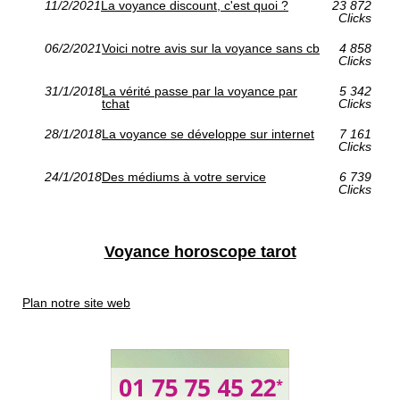
11/2/2021
La voyance discount, c'est quoi ?
23 872
Clicks
06/2/2021
Voici notre avis sur la voyance sans cb
4 858
Clicks
31/1/2018
La vérité passe par la voyance par
5 342
tchat
Clicks
28/1/2018
La voyance se développe sur internet
7 161
Clicks
24/1/2018
Des médiums à votre service
6 739
Clicks
Voyance horoscope tarot
Plan notre site web