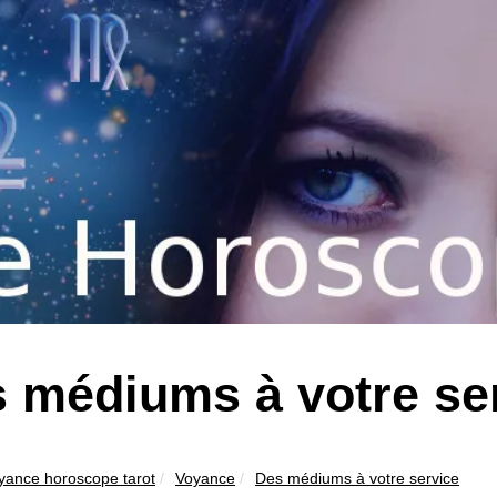
 médiums à votre se
yance horoscope tarot
Voyance
Des médiums à votre service