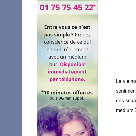
La vie no
sentiment
des situ
medium ? 